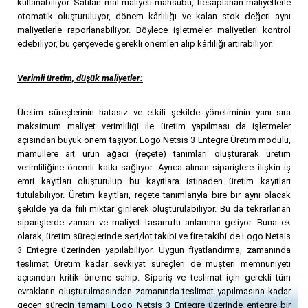
kullanabiliyor. Satılan mal maliyeti mahsubu, hesaplanan maliyetlerle
otomatik oluşturuluyor, dönem kârlılığı ve kalan stok değeri aynı
maliyetlerle raporlanabiliyor. Böylece işletmeler maliyetleri kontrol
edebiliyor, bu çerçevede gerekli önemleri alıp kârlılığı artırabiliyor.
Verimli üretim, düşük maliyetler:
Üretim süreçlerinin hatasız ve etkili şekilde yönetiminin yanı sıra
maksimum maliyet verimliliği ile üretim yapılması da işletmeler
açısından büyük önem taşıyor. Logo Netsis 3 Entegre Üretim modülü,
mamullere ait ürün ağacı (reçete) tanımları oluşturarak üretim
verimliliğine önemli katkı sağlıyor. Ayrıca alınan siparişlere ilişkin iş
emri kayıtları oluşturulup bu kayıtlara istinaden üretim kayıtları
tutulabiliyor. Üretim kayıtları, reçete tanımlarıyla bire bir aynı olacak
şekilde ya da fiili miktar girilerek oluşturulabiliyor. Bu da tekrarlanan
siparişlerde zaman ve maliyet tasarrufu anlamına geliyor. Buna ek
olarak, üretim süreçlerinde seri/lot takibi ve fire takibi de Logo Netsis
3 Entegre üzerinden yapılabiliyor. Uygun fiyatlandırma, zamanında
teslimat Üretim kadar sevkiyat süreçleri de müşteri memnuniyeti
açısından kritik öneme sahip. Sipariş ve teslimat için gerekli tüm
evrakların oluşturulmasından zamanında teslimat yapılmasına kadar
geçen sürecin tamamı Logo Netsis 3 Entegre üzerinde entegre bir