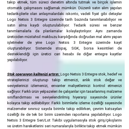
takip etmek, tüm süreci denetim altında tutmak ve birçok işlemin
otomatik çalışmasını sağlamak mümkün. Düzenli satın alım yapılan
tedarikçilerle olan anlaşmalardaki iskonto, vadeli fiyat gibi detaylar
Logo Netsis 3 Entegre üzerinde tarih bazında tanımlanabiliyor ve
satın alma kaydı oluşturulabiliyor. Tedarik süresi ve benzer
tanımlamalarla da planlamalar kolaylaştırılıyor. Aynı zamanda
üreticiden müstahsil makbuzu karşılığında doğrudan mal alımı yapan
işletmeler de yine Logo Netsis 3 Entegre üzerinde kayıt
oluşturabiliyor. Sistemde stopaj, SGK, borsa kesintileri de
desteklendiği için üretici cari hesabı ile diğer entegre kayıtlar
yapılabiliyor.
Stok operasyon kalitenizi artırın:
Logo Netsis 3 Entegre stok, hedef ve
stratejilerinizi oluşturup takip etmenizi, anlık stok değer ve
seviyelerinizi izlemenizi, envanter maliyetlerinizi kontrol etmenizi
sağlıyor. Farklı ürün yelpazeleri ile çalışanlar için tasarlanmış malzeme
sınıflandırması ve seviyelendirilmiş hiyerarşi sayesinde ürünler
kolayca takip edilebiliyor. Farklı birimlerle izleme özelliği sayesinde
malzemeler sınırsız sayıda birimle takip edilirken, çevrim katsayıları
özelliği ile de tek bir birim üzerinden raporlama yapılabiliyor. Logo
Netsis 3 Entegre Seri/Lot Takibi uygulamasıyla stok giriş/çıkışlarını
ve üretim hareketlerini seri numaralarıyla birlikte takip etmek mümkün