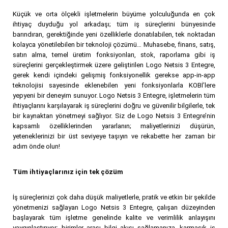
Küçük ve orta ölçekli işletmelerin büyüme yolculuğunda en çok
ihtiyaç duyduğu yol arkadaşı; tüm iş süreçlerini bünyesinde
barındıran, gerektiğinde yeni özelliklerle donatılabilen, tek noktadan
kolayca yönetilebilen bir teknoloji çözümü… Muhasebe, finans, satış,
satın alma, temel üretim fonksiyonları, stok, raporlama gibi iş
süreçlerini gerçekleştirmek üzere geliştirilen Logo Netsis 3 Entegre,
gerek kendi içindeki gelişmiş fonksiyonellik gerekse app-in-app
teknolojisi sayesinde eklenebilen yeni fonksiyonlarla KOBİ’lere
yepyeni bir deneyim sunuyor. Logo Netsis 3 Entegre, işletmelerin tüm
ihtiyaçlarını karşılayarak iş süreçlerini doğru ve güvenilir bilgilerle, tek
bir kaynaktan yönetmeyi sağlıyor. Siz de Logo Netsis 3 Entegre’nin
kapsamlı özelliklerinden yararlanın; maliyetlerinizi düşürün,
yeteneklerinizi bir üst seviyeye taşıyın ve rekabette her zaman bir
adım önde olun!
Tüm ihtiyaçlarınız için tek çözüm
İş süreçlerinizi çok daha düşük maliyetlerle, pratik ve etkin bir şekilde
yönetmenizi sağlayan Logo Netsis 3 Entegre, çalışan düzeyinden
başlayarak tüm işletme genelinde kalite ve verimlilik anlayışını
yaygınlaştırıyor; birimler arası bilgi akışı sağlamanıza, karmaşık iş