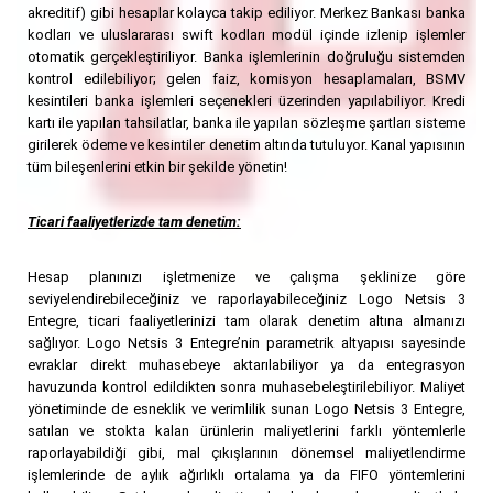
akreditif) gibi hesaplar kolayca takip ediliyor. Merkez Bankası banka
kodları ve uluslararası swift kodları modül içinde izlenip işlemler
otomatik gerçekleştiriliyor. Banka işlemlerinin doğruluğu sistemden
kontrol edilebiliyor; gelen faiz, komisyon hesaplamaları, BSMV
kesintileri banka işlemleri seçenekleri üzerinden yapılabiliyor. Kredi
kartı ile yapılan tahsilatlar, banka ile yapılan sözleşme şartları sisteme
girilerek ödeme ve kesintiler denetim altında tutuluyor. Kanal yapısının
tüm bileşenlerini etkin bir şekilde yönetin!
Ticari faaliyetlerizde tam denetim:
Hesap planınızı işletmenize ve çalışma şeklinize göre
seviyelendirebileceğiniz ve raporlayabileceğiniz Logo Netsis 3
Entegre, ticari faaliyetlerinizi tam olarak denetim altına almanızı
sağlıyor. Logo Netsis 3 Entegre’nin parametrik altyapısı sayesinde
evraklar direkt muhasebeye aktarılabiliyor ya da entegrasyon
havuzunda kontrol edildikten sonra muhasebeleştirilebiliyor. Maliyet
yönetiminde de esneklik ve verimlilik sunan Logo Netsis 3 Entegre,
satılan ve stokta kalan ürünlerin maliyetlerini farklı yöntemlerle
raporlayabildiği gibi, mal çıkışlarının dönemsel maliyetlendirme
işlemlerinde de aylık ağırlıklı ortalama ya da FIFO yöntemlerini