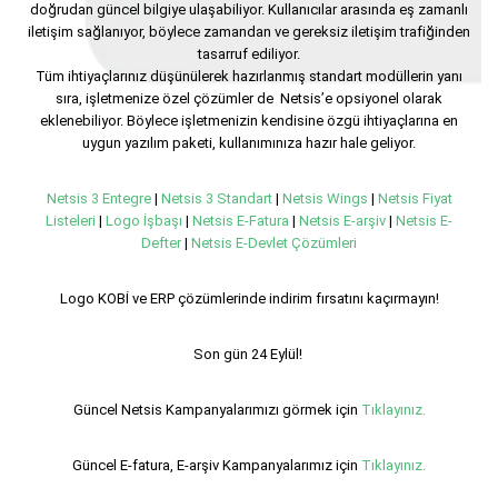
doğrudan güncel bilgiye ulaşabiliyor. Kullanıcılar arasında eş zamanlı
iletişim sağlanıyor, böylece zamandan ve gereksiz iletişim trafiğinden
tasarruf ediliyor.
Tüm ihtiyaçlarınız düşünülerek hazırlanmış standart modüllerin yanı
sıra, işletmenize özel çözümler de Netsis’e opsiyonel olarak
eklenebiliyor. Böylece işletmenizin kendisine özgü ihtiyaçlarına en
uygun yazılım paketi, kullanımınıza hazır hale geliyor.
Netsis 3 Entegre
|
Netsis 3 Standart
|
Netsis Wings
|
Netsis Fiyat
Listeleri
|
Logo İşbaşı
|
Netsis E-Fatura
|
Netsis E-arşiv
|
Netsis E-
Defter
|
Netsis E-Devlet Çözümleri
Logo KOBİ ve ERP çözümlerinde indirim fırsatını kaçırmayın!
Son gün 24 Eylül!
Güncel Netsis Kampanyalarımızı görmek için
Tıklayınız.
Güncel E-fatura, E-arşiv Kampanyalarımız için
Tıklayınız.