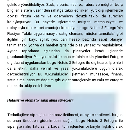
şekilde yönetilebiliyor. Stok, sipariş, irsaliye, fatura ve müşteri borç
bilgileri sistem üzerinden rahatça takip edilirken, yurt dışı işlemlerde
dövizli fatura kesimi ve ödemelerin dövizli takibi de süreçleri
kolaylaştırıyor. Bu sayede işletmeler müşteri memnuniyeti ve
dolayısıyla da rekabet avantajı elde ediyor. Logo Netsis 3 Entegre’nin
Plasiyer Takibi uygulamasıyla satış elemanı, müşteri temsilcisi gibi
ilgililer için kayıt açılabiliyor, cari hesap bazında sabit plasiyer
tanımlanabiliyor ya da hareket girişinde plasiyer seçimi yapılabiliyor.
Ayrıca raporlama açısından da plasiyerler kendi içlerinde
gruplanabiliyor. Plasiyer takibi ile satış ekibinin etkin yönetimi Entegre
dış ticaret uygulamaları Logo Netsis 3 Entegre ile dış ticaret işlemleri
daha etkin, daha verimli ve yasal yükümlülüklere uygun olarak
gerçekleştiriliyor. Bu yükümlülükler işletmenin muhasebe, finans,
satın alma, satış ve dağıtım gibi diğer süreçleriyle uyumlu ve entegre
olarak da takip edilebiliyor.
Hatasız ve otomatik satın alma süreçleri:
Tedarikçilere siparişlerin hatasız iletilmesi, ortaya çıkabilecek birçok
sorunun önceden giderilmesini sağlar. Logo Netsis 3 Entegre ile
siparişten alış faturasına kadar tüm işlemleri birbiriyle ilişkili olarak