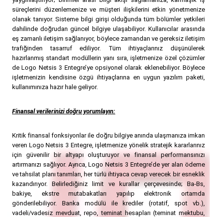
süreçlerini düzenlemenize ve müşteri ilişkilerini etkin yönetmenize
olanak tanıyor. Sisteme bilgi girişi olduğunda tüm bölümler yetkileri
dahilinde doğrudan güncel bilgiye ulaşabiliyor. Kullanıcılar arasında
eş zamanlı iletişim sağlanıyor, böylece zamandan ve gereksiz iletişim
trafiğinden tasarruf ediliyor. Tüm ihtiyaçlarınız düşünülerek
hazırlanmış standart modüllerin yanı sıra, işletmenize özel çözümler
de Logo Netsis 3 Entegre’ye opsiyonel olarak eklenebiliyor. Böylece
işletmenizin kendisine özgü ihtiyaçlarına en uygun yazılım paketi,
kullanımınıza hazır hale geliyor.
Finansal verilerinizi doğru yorumlayın:
Kritik finansal fonksiyonlar ile doğru bilgiye anında ulaşmanıza imkan
veren Logo Netsis 3 Entegre, işletmenize yönelik stratejik kararlarınız
için güvenilir bir altyapı oluşturuyor ve finansal performansınızı
artırmanızı sağlıyor. Ayrıca, Logo Netsis 3 Entegre’de yer alan ödeme
ve tahsilat planı tanımları, her türlü ihtiyaca cevap verecek bir esneklik
kazandırıyor. Belirlediğiniz limit ve kurallar çerçevesinde; Ba-Bs,
bakiye, ekstre mutabakatları yapılıp elektronik ortamda
gönderilebiliyor. Banka modülü ile krediler (rotatif, spot vb.),
vadeli/vadesiz mevduat, repo, teminat hesapları (teminat mektubu,