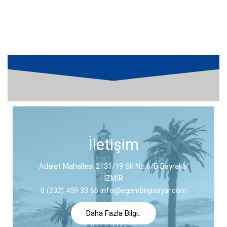
İletişim
Adalet Mahallesi 2131/19 Sk No:6/B Bayraklı/
İZMİR
0 (232) 459 33 66 info@egembilgisayar.com
Daha Fazla Bilgi..