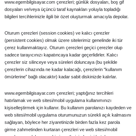
www.egembilgisayar.com çerezleri; günlük dosyaları, boş gif
dosyaları ve/veya üçüncü taraf kaynakları yoluyla topladığı
bilgileri tercihlerinizle ilgili bir özet oluşturmak amacıyla depolar.
Oturum çerezleri (session cookies) ve kalıcı çerezler
(persistent cookies) olmak üzere sitelerimiz genelinde iki tür
çerez kullanmaktayız. Oturum çerezleri geçici çerezler olup
sadece tarayıcınızı kapatıncaya kadar geçerlidirler. Kalıcı
çerezler siz silinceye veya süreleri doluncaya (bu şekilde
çerezlerin cihazında ne kadar kalacağı, çerezlerin “kullanım
ömürlerine” bağlı olacaktır) kadar sabit diskinizde kalırlar.
www.egembilgisayar.com çerezleri; yaptığınız tercihleri
hatırlamak ve web sitesi/mobil uygulama kullanımınızı
kişiselleştirmek için kullanır. Bu kullanım parolanızı kaydeden ve
web sitesi/mobil uygulama oturumunuzun sürekli açık kalmasını
sağlayan, böylece her ziyaretinizde birden fazla kez parola
girme zahmetinden kurtaran çerezleri ve web sitesi/mobil