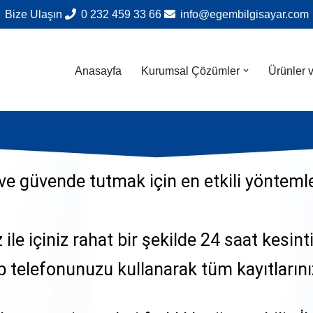
Bize Ulaşın
0 232 459 33 66
info@egembilgisayar.com
Anasayfa
Kurumsal Çözümler
Ürünler 
 ve güvende tutmak için en etkili yönteml
le içiniz rahat bir şekilde 24 saat kesinti
cep telefonunuzu kullanarak tüm kayıtlarını