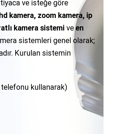
İhtiyaca ve isteğe göre
ahd kamera, zoom kamera, ip
yatlı kamera sistemi
ve
en
amera sistemleri genel olarak;
dır. Kurulan sistemin
p telefonu kullanarak)